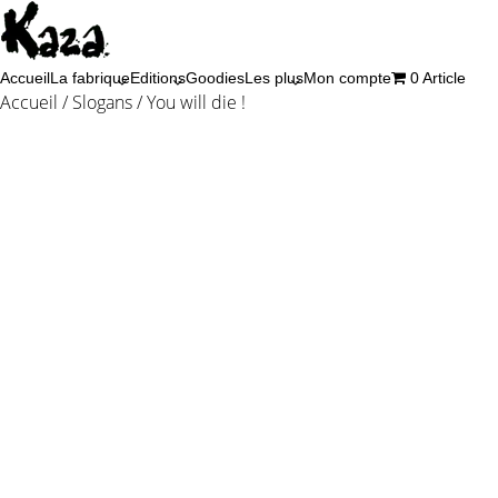
Aller
au
contenu
Accueil
La fabrique
Editions
Goodies
Les plus
Mon compte
0 Article
Accueil
/
Slogans
/ You will die !