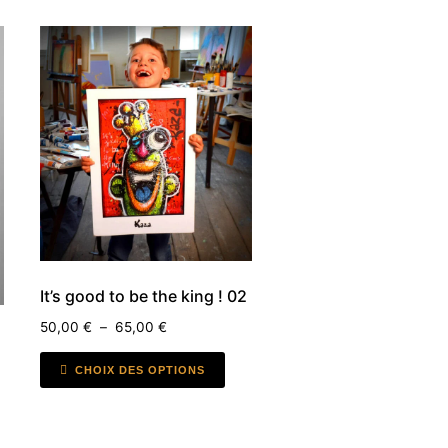
It’s good to be the king ! 02
50,00
€
–
65,00
€
CHOIX DES OPTIONS