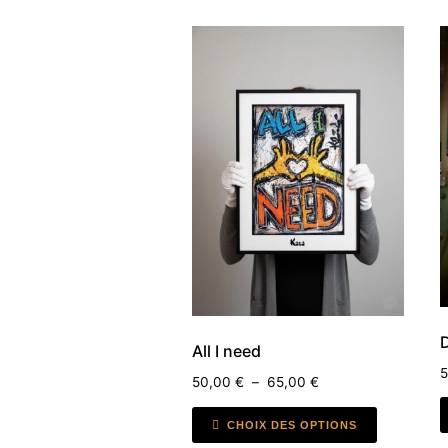
All I need
50,00
€
–
65,00
€
CHOIX DES OPTIONS