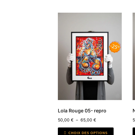
Lola Rouge 05- repro
50,00
€
–
65,00
€
CHOIX DES OPTIONS