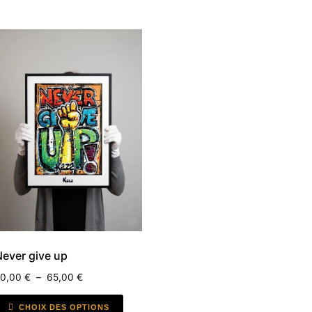
Never give up
50,00
€
–
65,00
€
CHOIX DES OPTIONS