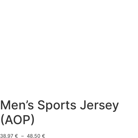
Men’s Sports Jersey
(AOP)
38,97
€
–
48,50
€