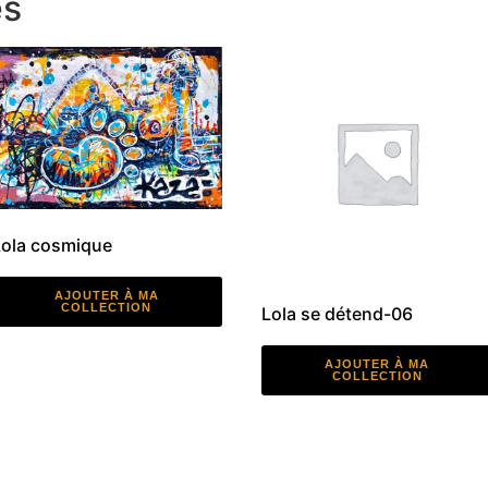
es
Lola cosmique
AJOUTER À MA
COLLECTION
Lola se détend-06
AJOUTER À MA
COLLECTION