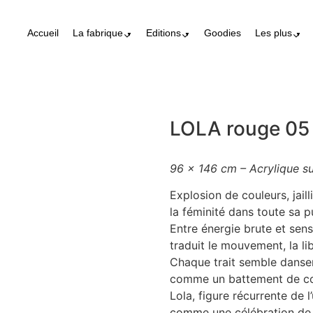
Accueil
La fabrique
Editions
Goodies
Les plus
LOLA rouge 05
96 x 146 cm – Acrylique su
Explosion de couleurs, jai
la féminité dans toute sa p
Entre énergie brute et sens
traduit le mouvement, la libe
Chaque trait semble danser
comme un battement de c
Lola, figure récurrente de l
comme une célébration de 