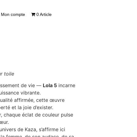
Mon compte
0 Article
r toile
llissement de vie —
Lola 5
incarne
uissance vibrante.
ualité affirmée, cette œuvre
rté et la joie d’exister.
, chaque éclat de couleur pulse
œur.
’univers de Kaza, s’affirme ici
la femme, de son audace, de sa