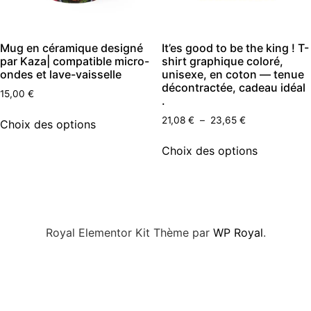
Mug en céramique designé
It’es good to be the king ! T-
par Kaza| compatible micro-
shirt graphique coloré,
ondes et lave-vaisselle
unisexe, en coton — tenue
décontractée, cadeau idéal
15,00
€
.
21,08
€
–
23,65
€
Choix des options
Choix des options
Royal Elementor Kit Thème par
WP Royal
.